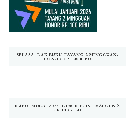
SELASA: RAK BUKU TAYANG 2 MINGGUAN.
HONOR RP 100 RIBU
RABU: MULAI 2026 HONOR PUISI ESAI GEN Z
RP 300 RIBU