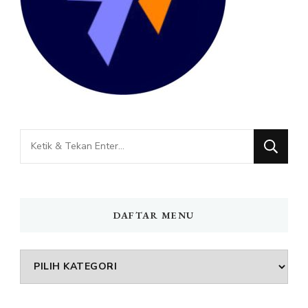
Mencari
Sesuatu?
DAFTAR MENU
DAFTAR
MENU