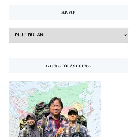
ARSIP
Arsip
GONG TRAVELING