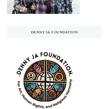
DENNY JA FOUNDATION