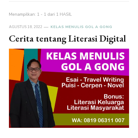
Menampilkan: 1 - 1 dari 1 HASIL
AGUSTUS 18, 2022
KELAS MENULIS GOL A GONG
Cerita tentang Literasi Digital