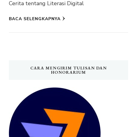
Cerita tentang Literasi Digital
BACA SELENGKAPNYA
CARA MENGIRIM TULISAN DAN
HONORARIUM