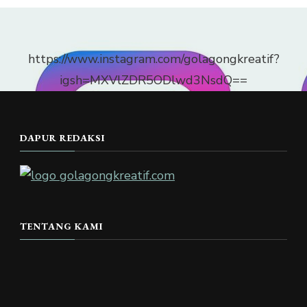
https://www.instagram.com/golagongkreatif?
igsh=MXVlZDR5ODlwd3NsdQ==
DAPUR REDAKSI
TENTANG KAMI