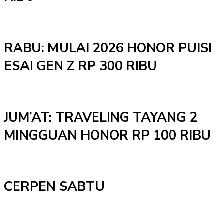
RABU: MULAI 2026 HONOR PUISI
ESAI GEN Z RP 300 RIBU
JUM’AT: TRAVELING TAYANG 2
MINGGUAN HONOR RP 100 RIBU
CERPEN SABTU