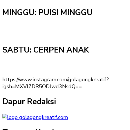
MINGGU: PUISI MINGGU
SABTU: CERPEN ANAK
https://www.instagram.com/golagongkreatif?
igsh=MXVlZDR5ODlwd3NsdQ==
Dapur Redaksi