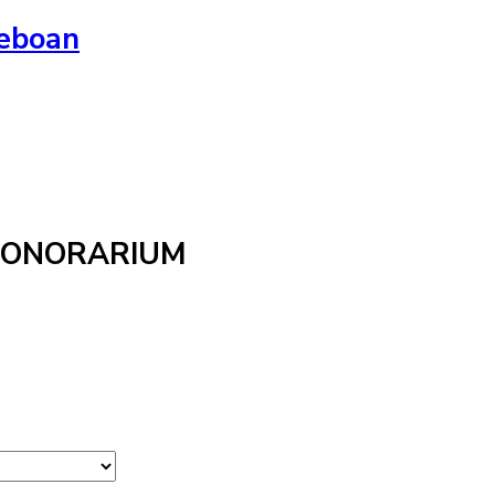
Reboan
HONORARIUM