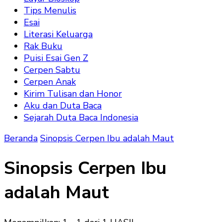
Tips Menulis
Esai
Literasi Keluarga
Rak Buku
Puisi Esai Gen Z
Cerpen Sabtu
Cerpen Anak
Kirim Tulisan dan Honor
Aku dan Duta Baca
Sejarah Duta Baca Indonesia
Beranda
Sinopsis Cerpen Ibu adalah Maut
Sinopsis Cerpen Ibu
adalah Maut