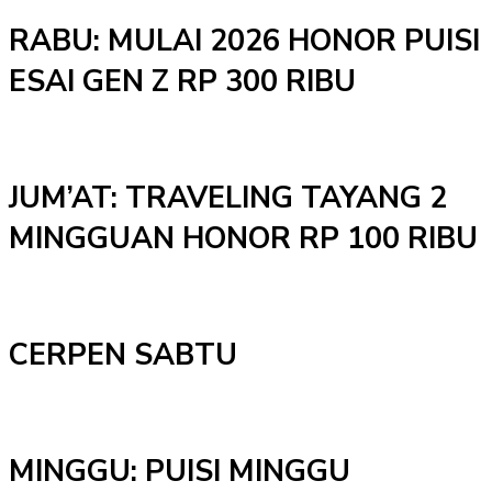
RABU: MULAI 2026 HONOR PUISI
ESAI GEN Z RP 300 RIBU
JUM’AT: TRAVELING TAYANG 2
MINGGUAN HONOR RP 100 RIBU
CERPEN SABTU
MINGGU: PUISI MINGGU