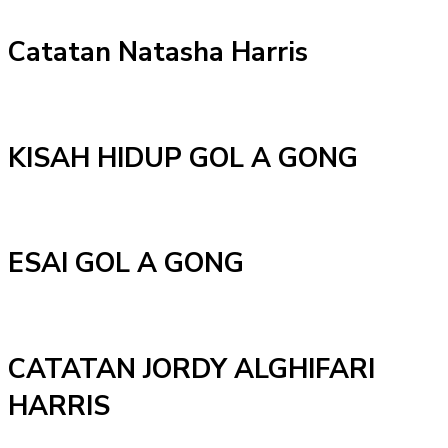
Catatan Natasha Harris
KISAH HIDUP GOL A GONG
ESAI GOL A GONG
CATATAN JORDY ALGHIFARI
HARRIS