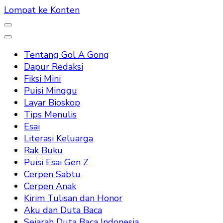
Lompat ke Konten
Tentang Gol A Gong
Dapur Redaksi
Fiksi Mini
Puisi Minggu
Layar Bioskop
Tips Menulis
Esai
Literasi Keluarga
Rak Buku
Puisi Esai Gen Z
Cerpen Sabtu
Cerpen Anak
Kirim Tulisan dan Honor
Aku dan Duta Baca
Sejarah Duta Baca Indonesia