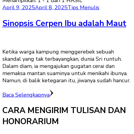
Menampilkan: 1 - 1 dari 1 HASIL
April 9, 2025
April 8, 2025
Tips Menulis
Sinopsis Cerpen Ibu adalah Maut
Ketika warga kampung menggerebek sebuah
skandal yang tak terbayangkan, dunia Sri runtuh.
Dalam diam, ia mengajukan gugatan cerai dan
memaksa mantan suaminya untuk menikahi ibunya.
Namun, di balik ketegaran itu, jiwanya sudah hancur.
Baca Selengkapnya
CARA MENGIRIM TULISAN DAN
HONORARIUM