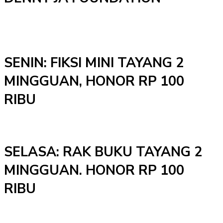
SENIN: FIKSI MINI TAYANG 2
MINGGUAN, HONOR RP 100
RIBU
SELASA: RAK BUKU TAYANG 2
MINGGUAN. HONOR RP 100
RIBU