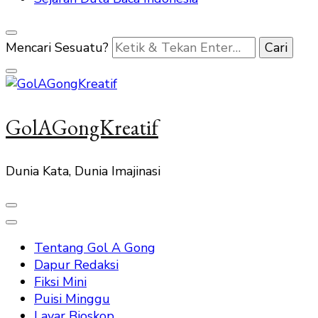
Mencari Sesuatu?
GolAGongKreatif
Dunia Kata, Dunia Imajinasi
Tentang Gol A Gong
Dapur Redaksi
Fiksi Mini
Puisi Minggu
Layar Bioskop