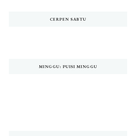
CERPEN SABTU
MINGGU: PUISI MINGGU