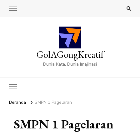
GolAGongKreatif
Dunia Kata, Dunia Imajinasi
Beranda
SMPN 1 Pagelaran
SMPN 1 Pagelaran