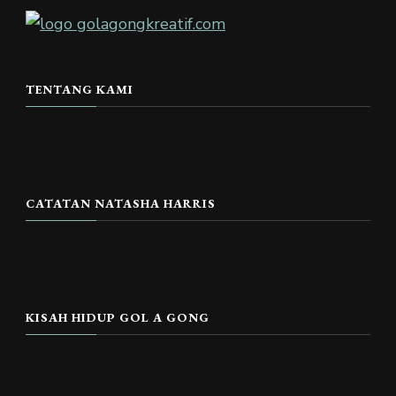
TENTANG KAMI
CATATAN NATASHA HARRIS
KISAH HIDUP GOL A GONG