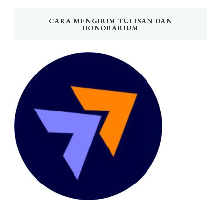
CARA MENGIRIM TULISAN DAN
HONORARIUM