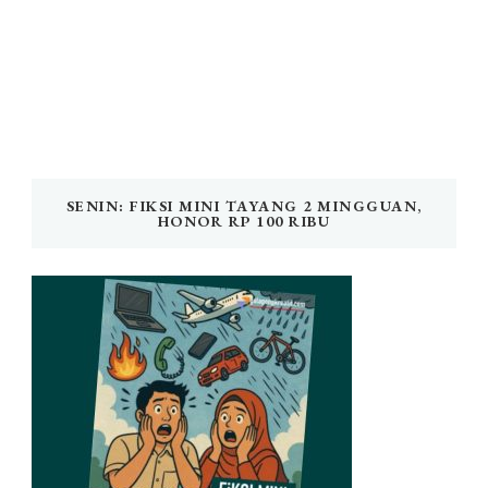
SENIN: FIKSI MINI TAYANG 2 MINGGUAN,
HONOR RP 100 RIBU