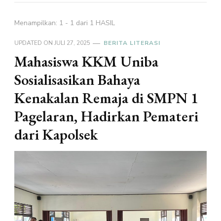
Menampilkan: 1 - 1 dari 1 HASIL
UPDATED ON
JULI 27, 2025
BERITA LITERASI
Mahasiswa KKM Uniba
Sosialisasikan Bahaya
Kenakalan Remaja di SMPN 1
Pagelaran, Hadirkan Pemateri
dari Kapolsek