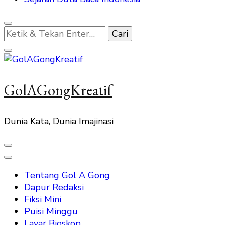
Mencari
Sesuatu?
GolAGongKreatif
Dunia Kata, Dunia Imajinasi
Tentang Gol A Gong
Dapur Redaksi
Fiksi Mini
Puisi Minggu
Layar Bioskop