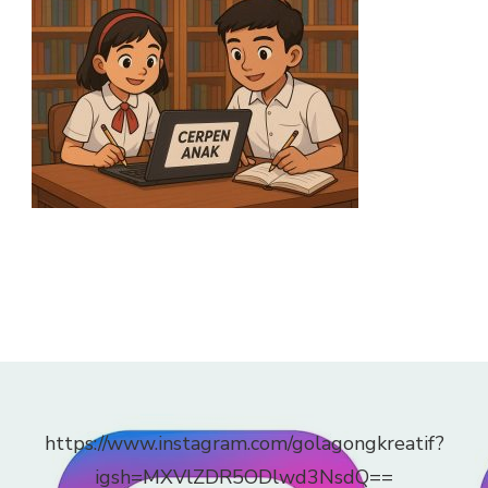
https://www.instagram.com/golagongkreatif?
igsh=MXVlZDR5ODlwd3NsdQ==