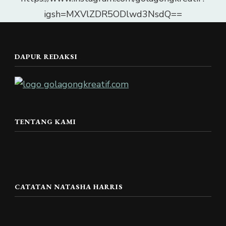
igsh=MXVlZDR5ODlwd3NsdQ==
DAPUR REDAKSI
TENTANG KAMI
CATATAN NATASHA HARRIS