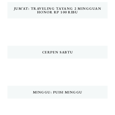
JUM’AT: TRAVELING TAYANG 2 MINGGUAN
HONOR RP 100 RIBU
CERPEN SABTU
MINGGU: PUISI MINGGU