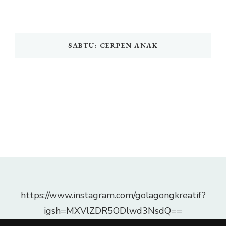
SABTU: CERPEN ANAK
https://www.instagram.com/golagongkreatif?
igsh=MXVlZDR5ODlwd3NsdQ==