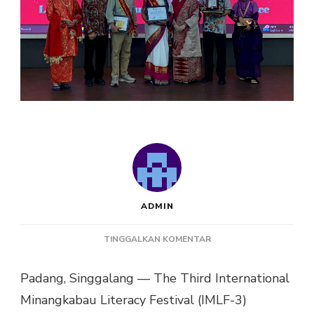
ADMIN
PADA
TINGGALKAN KOMENTAR
YANG
TERSISA
Padang, Singgalang — The Third International
DARI
Minangkabau Literacy Festival (IMLF-3)
IMLF-
3: