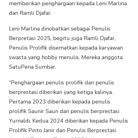
memberikan penghargaan kepada Leni Marlina
PENULIS
dan Ramli Djafar.
BERPRESTASI
DAN
PROLIFIK,
Leni Marlina dinobatkan sebagai Penulis
LENI
Berpretasi 2025, begitu juga Ramli Djafar,
MARLINA
DAN
Penulis Prolifik disematkan kepada karyawan
RAMLI
swasta yang hobby menulis. Mereka anggota
DJAFAR
SatuPena Sumbar.
“Penghargaan penulis prolifik dan penulis
berprestasi diberikan yang ketiga kalinya.
Pertama 2023 diberikan kepada penulis
prolifik Saunir Saun dan penulis berprestasi
Yurnaldi. Kedua 2024 diberikan kepada Penulis
Prolifik Pinto Janir dan Penulis Berprestasi