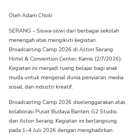
BROADCASTING
CAMP
Oleh Adam Choili
2026
JADI
SERANG – Siswa-siswi dari berbagai sekolah
CIKAL
BAKAL
menengah atas mengikuti kegiatan
LAHIRNYA
Broadcasting Camp 2026 di Aston Serang
BROADCASTER
MUDA
Hotel & Convention Center, Kamis (2/7/2026).
DI
Kegiatan ini menjadi ruang belajar bagi anak
BANTEN
muda untuk mengenal dunia penyiaran, media
sosial, dan industri kreatif.
Broadcasting Camp 2026 diselenggarakan atas
kolaborasi Pusat Budaya Banten, G2 Studio,
dan Aston Serang. Kegiatan ini berlangsung
pada 1–4 Juli 2026 dengan menghadirkan