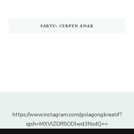
SABTU: CERPEN ANAK
https://www.instagram.com/golagongkreatif?
igsh=MXVlZDR5ODlwd3NsdQ==