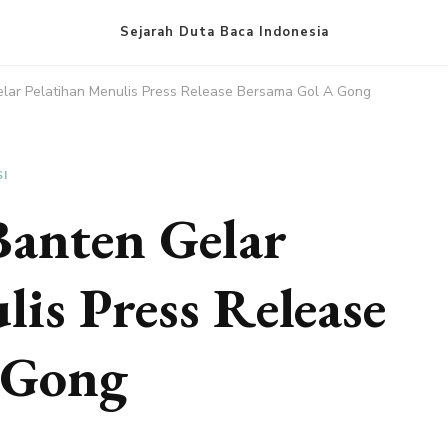
Sejarah Duta Baca Indonesia
lar Pelatihan Menulis Press Release Bersama Gol A Gong
SI
Banten Gelar
lis Press Release
 Gong