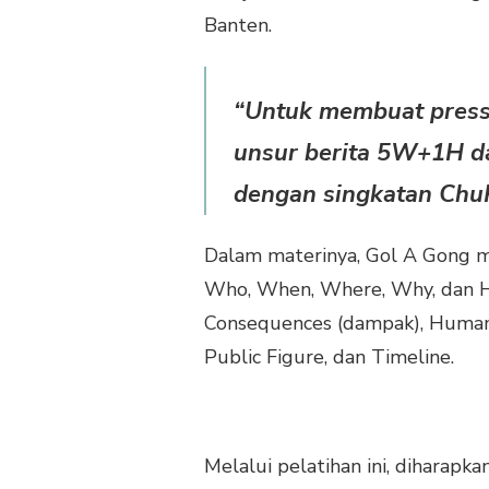
Banten.
“Untuk membuat press 
unsur berita 5W+1H da
dengan singkatan ChuP
Dalam materinya, Gol A Gong m
Who, When, Where, Why, dan H
Consequences (dampak), Human I
Public Figure, dan Timeline.
Melalui pelatihan ini, diharapk