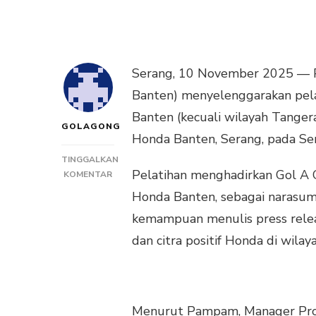
Serang, 10 November 2025 — 
Banten) menyelenggarakan pela
Banten (kecuali wilayah Tangera
GOLAGONG
Honda Banten, Serang, pada Sen
TINGGALKAN
Pelatihan menghadirkan Gol A G
PADA
KOMENTAR
DEALER
Honda Banten, sebagai narasum
HONDA
kemampuan menulis press relea
BANTEN
GELAR
dan citra positif Honda di wilay
PELATIHAN
MENULIS
PRESS
RELEASE
BERSAMA
Menurut Pampam, Manager Pro