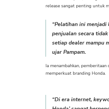
GOL
release sangat penting untuk m
A
GONG
“Pelatihan ini menjad
penjualan secara tida
setiap dealer mampu 
ujar Pampam.
Ia menambahkan, pemberitaan d
memperkuat branding Honda.
“Di era internet, keyw
Honda’ sangat berpeng