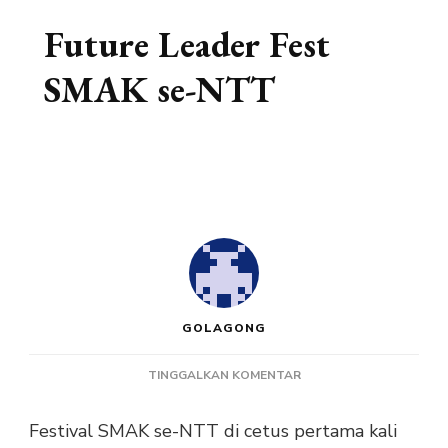
Future Leader Fest
SMAK se-NTT
GOLAGONG
PADA
TINGGALKAN KOMENTAR
FUTURE
LEADER
Festival SMAK se-NTT di cetus pertama kali
FEST