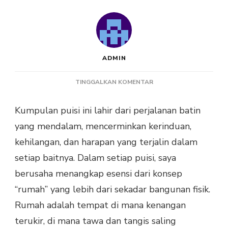
ADMIN
PADA
TINGGALKAN KOMENTAR
PUISI
MINGGU:
Kumpulan puisi ini lahir dari perjalanan batin
TENTANG
yang mendalam, mencerminkan kerinduan,
RUMAH
KARYA
kehilangan, dan harapan yang terjalin dalam
UMI
setiap baitnya. Dalam setiap puisi, saya
KULSUM
berusaha menangkap esensi dari konsep
“rumah” yang lebih dari sekadar bangunan fisik.
Rumah adalah tempat di mana kenangan
terukir, di mana tawa dan tangis saling