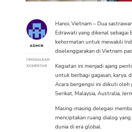
Hanoi, Vietnam – Dua sastrawan
Edrawati yang dikenal sebagai
kehormatan untuk mewakili Indo
ADMIN
diselenggarakan di Vietnam pa
TINGGALKAN
Kegiatan ini menjadi ajang pent
PADA
KOMENTAR
SASTRI
untuk berbagi gagasan, karya, d
BAKRY
Acara bergengsi ini diikuti ole
DAN
EDRAWATI
Serikat, Malaysia, Australia, J
WAKILI
INDONESIA
Masing-masing delegasi membaw
PADA
FESTIVAL
menciptakan ruang dialog yang 
PUISI
dunia di era global.
INTERNASIONAL