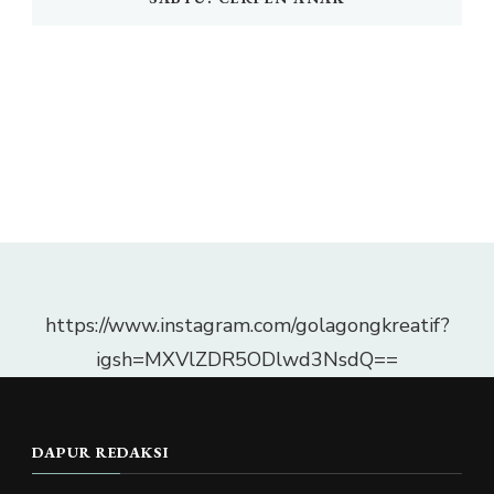
https://www.instagram.com/golagongkreatif?
igsh=MXVlZDR5ODlwd3NsdQ==
DAPUR REDAKSI