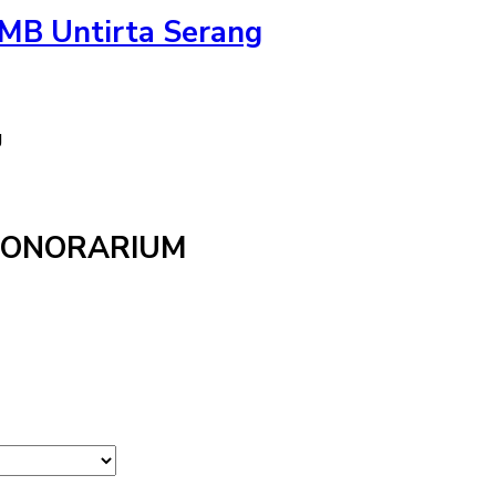
KMB Untirta Serang
g
HONORARIUM