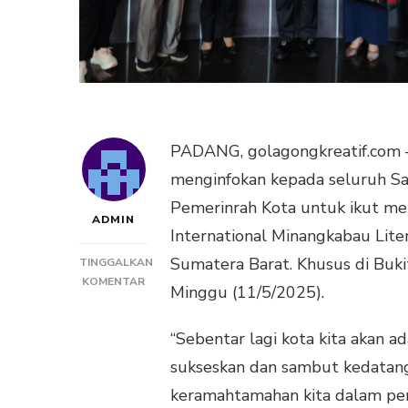
PADANG, golagongkreatif.com –
menginfokan kepada seluruh Sa
Pemerinrah Kota untuk ikut men
ADMIN
International Minangkabau Liter
Sumatera Barat. Khusus di Bukit
TINGGALKAN
PADA
KOMENTAR
Minggu (11/5/2025).
WALIKOTA
RAMLAN
“Sebentar lagi kota kita akan ad
NURMATIAS
:
sukseskan dan sambut kedatang
SUKSESKAN
keramahtamahan kita dalam pe
EVENT