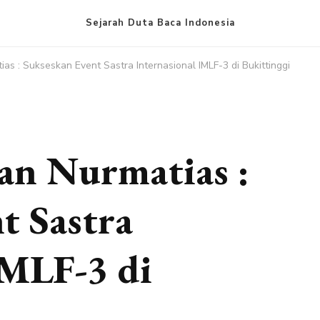
Sejarah Duta Baca Indonesia
as : Sukseskan Event Sastra Internasional IMLF-3 di Bukittinggi
an Nurmatias :
t Sastra
IMLF-3 di