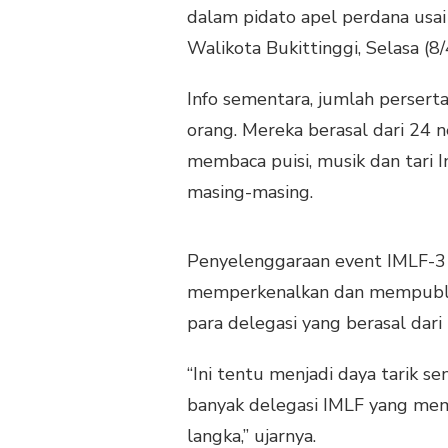
SASTRA
dalam pidato apel perdana usa
INTERNASIONAL
Walikota Bukittinggi, Selasa (8
IMLF-
3
DI
Info sementara, jumlah persert
BUKITTINGGI
orang. Mereka berasal dari 24 
membaca puisi, musik dan tari I
masing-masing.
Penyelenggaraan event IMLF-3
memperkenalkan dan mempublika
para delegasi yang berasal dari
“Ini tentu menjadi daya tarik se
banyak delegasi IMLF yang mem
langka,” ujarnya.