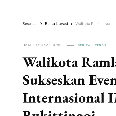
Beranda
Berita Literasi
Walikota Ramlan Nurmati
UPDATED ON
APRIL 9, 2025
BERITA LITERASI
Walikota Raml
Sukseskan Even
Internasional 
Bukittinggi