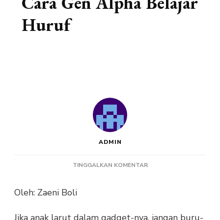
Cara Gen Alpha Belajar
Huruf
ADMIN
PADA
TINGGALKAN KOMENTAR
CARA
GEN
Oleh: Zaeni Boli
ALPHA
BELAJAR
Jika anak larut dalam gadget-nya, jangan buru-
HURUF