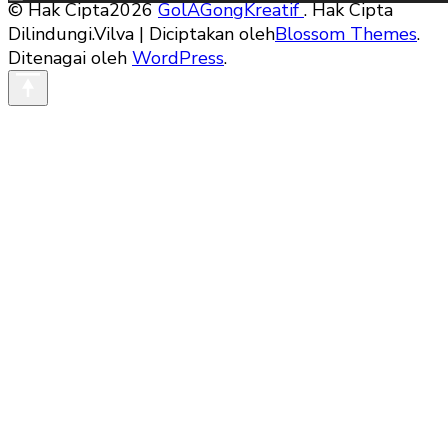
© Hak Cipta2026
GolAGongKreatif
. Hak Cipta
Dilindungi.
Vilva | Diciptakan oleh
Blossom Themes
.
Ditenagai oleh
WordPress
.