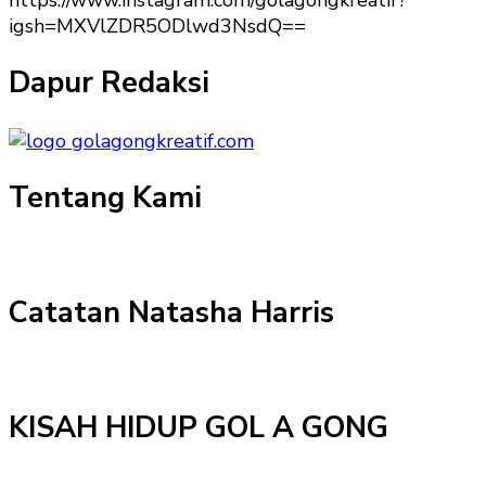
https://www.instagram.com/golagongkreatif?
igsh=MXVlZDR5ODlwd3NsdQ==
Dapur Redaksi
Tentang Kami
Catatan Natasha Harris
KISAH HIDUP GOL A GONG