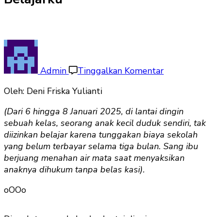
pada
Lantai
Dingin
Admin
Tinggalkan Komentar
itu
Oleh: Deni Friska Yulianti
Tempat
Belajarku
(Dari 6 hingga 8 Januari 2025, di lantai dingin
sebuah kelas, seorang anak kecil duduk sendiri, tak
diizinkan belajar karena tunggakan biaya sekolah
yang belum terbayar selama tiga bulan. Sang ibu
berjuang menahan air mata saat menyaksikan
anaknya dihukum tanpa belas kasi).
oOOo