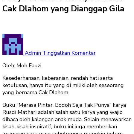
Cak Dlahom yang Dianggap Gila
pada
Merasa
Pintar,
Admin
Tinggalkan Komentar
Bodoh
Oleh: Moh Fauzi
Saja
Tak
Kesederhanaan, keberanian, rendah hati serta
Punya:
ketulusan, hanya itu yang di miliki oleh seseorang
Menelisik
yang bernama Cak Dlahom
Kebijaksanaan
Cak
Buku “Merasa Pintar, Bodoh Saja Tak Punya” karya
Dlahom
Rusdi Mathari adalah salah satu karya yang wajib
yang
dibaca oleh kalangan anak muda. Selain menawarkan
Dianggap
kisah-kisah inspiratif, buku ini juga memberikan
Gila
wawasan baru yang sebelumnya mungkin belum