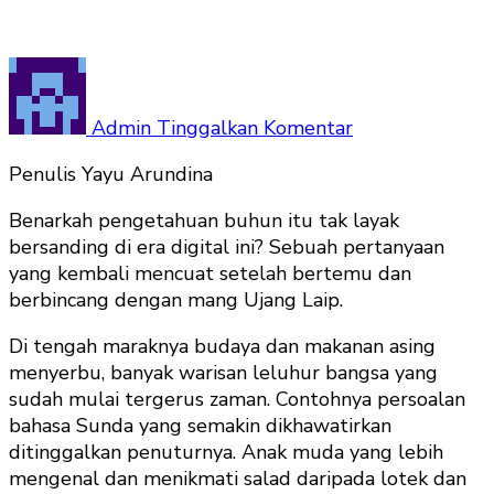
pada
Pengetahuan
Buhun:
Admin
Tinggalkan Komentar
Bincang
Penulis Yayu Arundina
Literasi
Bersama
Benarkah pengetahuan buhun itu tak layak
Mang
bersanding di era digital ini? Sebuah pertanyaan
Ujang
yang kembali mencuat setelah bertemu dan
Laip
berbincang dengan mang Ujang Laip.
Di tengah maraknya budaya dan makanan asing
menyerbu, banyak warisan leluhur bangsa yang
sudah mulai tergerus zaman. Contohnya persoalan
bahasa Sunda yang semakin dikhawatirkan
ditinggalkan penuturnya. Anak muda yang lebih
mengenal dan menikmati salad daripada lotek dan