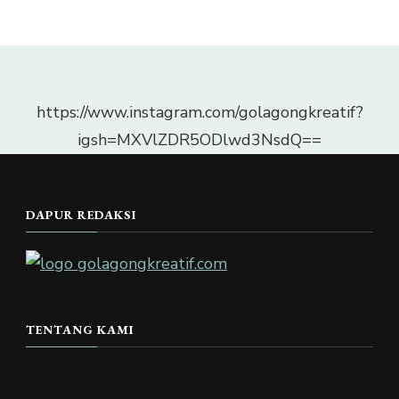
https://www.instagram.com/golagongkreatif?
igsh=MXVlZDR5ODlwd3NsdQ==
DAPUR REDAKSI
TENTANG KAMI