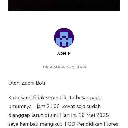
ADMIN
PADA
TINGGALKAN KOMENTAR
SAAT
PASAR
Oleh: Zaeni Boli
MALAM
TERLIHAT
Kota kami tidak seperti kota besar pada
LEBIH
TERANG
umumnya—jam 21.00 lewat saja sudah
DARI
dianggap larut di sini. Hari ini, 16 Mei 2025,
PERPUSTAKAAN
saya kembali mengikuti FGD Pendidikan Flores