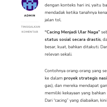
dengan konteks hari ini, yaitu b
mendadak ketika tanahnya kena 
ADMIN
jalan tol.
TINGGALKAN
“Cacing Menjadi Ular Naga”
seb
PADA
KOMENTAR
SARAPAN
status sosial secara drastis
, d
KATA
besar, kuat, bahkan ditakuti. D
120:
CACING
relevan sekali.
MENJADI
ULAR
NAGA
Contohnya orang-orang yang se
ke dalam
proyek strategis nas
gas), dan mereka mendapat gant
memiliki kekayaan yang bahkan
Dari “cacing” yang diabaikan, kin