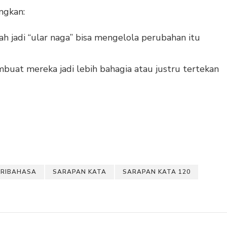
ngkan:
 jadi “ular naga” bisa mengelola perubahan itu
uat mereka jadi lebih bahagia atau justru tertekan
ERIBAHASA
SARAPAN KATA
SARAPAN KATA 120