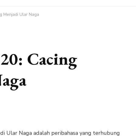
g Menjadi Ular Naga
20: Cacing
Naga
adi Ular Naga adalah peribahasa yang terhubung