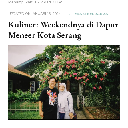
Menampilkan: 1 - 2 dari 2 HASIL
UPDATED ON
JANUARI 13, 2024
LITERASI KELUARGA
Kuliner: Weekendnya di Dapur
Meneer Kota Serang