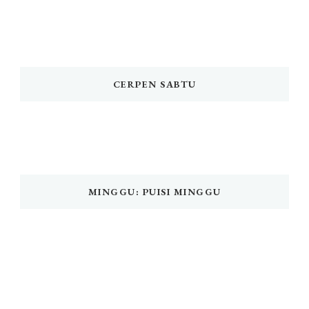
CERPEN SABTU
MINGGU: PUISI MINGGU