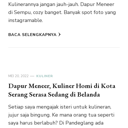
Kulinerannya jangan jauh-jauh. Dapur Meneer
di Sempu, cozy banget. Banyak spot foto yang
instagramable.
BACA SELENGKAPNYA
MEI 20, 2022
KULINER
Dapur Meneer, Kuliner Homi di Kota
Serang Serasa Sedang di Belanda
Setiap saya mengajak isteri untuk kulineran,
jujur saja bingung. Ke mana orang tua seperti
saya harus berlabuh? Di Pandeglang ada