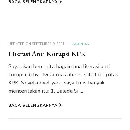
BACA SELENGKAPNYA
UPDATED ON
SEPTEMBER 9, 2021
AGENDA
Literasi Anti Korupsi KPK
Saya akan bercerita bagaimana literasi anti
korupsi di live IG Cergas alias Cerita Integritas
KPK. Novel-novel yang saya tulis banyak
menceritakan itu: 1. Balada Si …
BACA SELENGKAPNYA