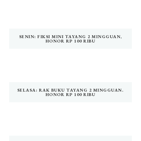
SENIN: FIKSI MINI TAYANG 2 MINGGUAN,
HONOR RP 100 RIBU
SELASA: RAK BUKU TAYANG 2 MINGGUAN.
HONOR RP 100 RIBU