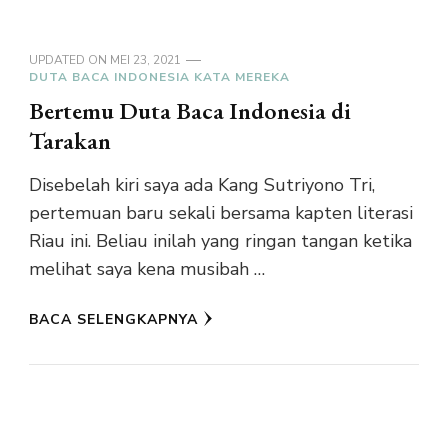
UPDATED ON
MEI 23, 2021
DUTA BACA INDONESIA KATA MEREKA
Bertemu Duta Baca Indonesia di
Tarakan
Disebelah kiri saya ada Kang Sutriyono Tri,
pertemuan baru sekali bersama kapten literasi
Riau ini. Beliau inilah yang ringan tangan ketika
melihat saya kena musibah …
BACA SELENGKAPNYA