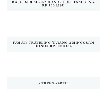
RABU: MULAI 2026 HONOR PUISI ESAI GEN Z
RP 300 RIBU
JUM’AT: TRAVELING TAYANG 2 MINGGUAN
HONOR RP 100 RIBU
CERPEN SABTU