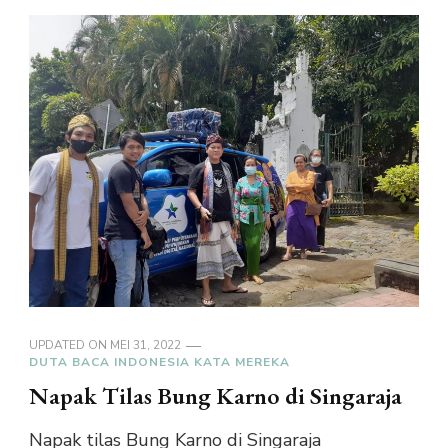
UPDATED ON
MEI 31, 2022
DUTA BACA INDONESIA KATA MEREKA
Napak Tilas Bung Karno di Singaraja
Napak tilas Bung Karno di Singaraja