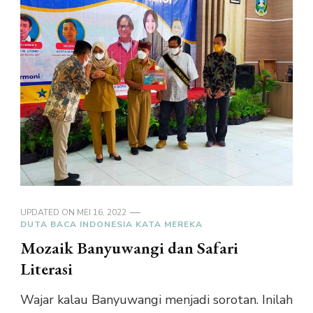
UPDATED ON
MEI 16, 2022
DUTA BACA INDONESIA KATA MEREKA
Mozaik Banyuwangi dan Safari
Literasi
Wajar kalau Banyuwangi menjadi sorotan. Inilah