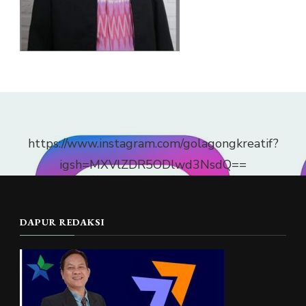
https://www.instagram.com/golagongkreatif?
igsh=MXVlZDR5ODlwd3NsdQ==
DAPUR REDAKSI