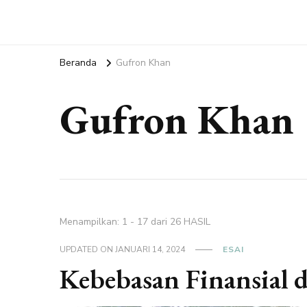
Beranda
Gufron Khan
Gufron Khan
Menampilkan: 1 - 17 dari 26 HASIL
UPDATED ON
JANUARI 14, 2024
ESAI
Kebebasan Finansial 