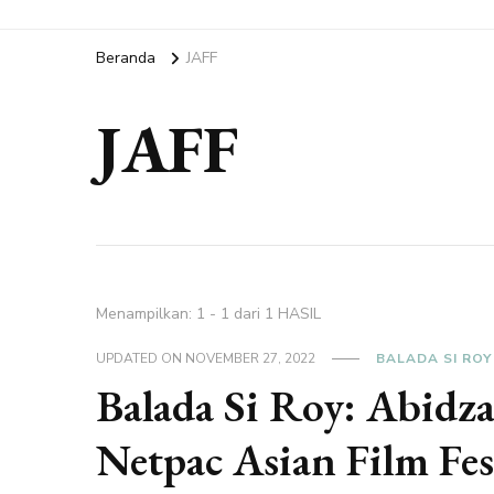
Beranda
JAFF
JAFF
Menampilkan: 1 - 1 dari 1 HASIL
UPDATED ON
NOVEMBER 27, 2022
BALADA SI ROY
Balada Si Roy: Abidza
Netpac Asian Film Fes