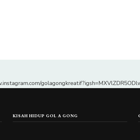
w.instagram.com/golagongkreatif?igsh=MXVlZDR5O
KISAH HIDUP GOL A GONG