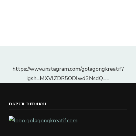
https://www.instagram.com/golagongkreatif?
igsh=MXVlZDR5ODlwd3NsdQ==
DAPUR REDAKSI