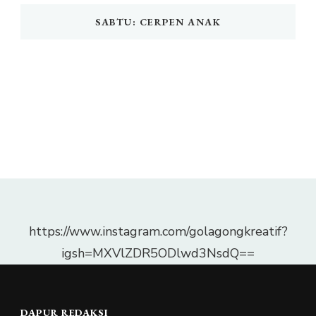
SABTU: CERPEN ANAK
https://www.instagram.com/golagongkreatif?
igsh=MXVlZDR5ODlwd3NsdQ==
DAPUR REDAKSI