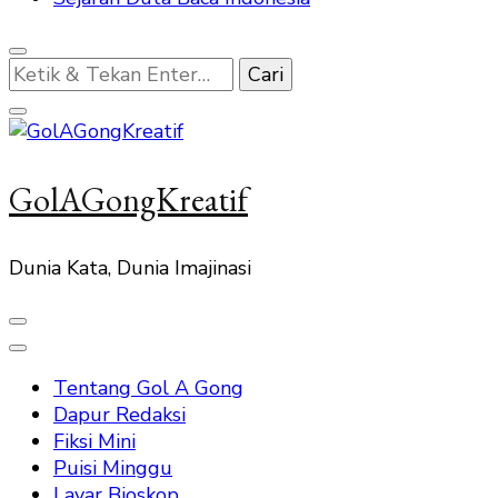
Mencari
Sesuatu?
GolAGongKreatif
Dunia Kata, Dunia Imajinasi
Tentang Gol A Gong
Dapur Redaksi
Fiksi Mini
Puisi Minggu
Layar Bioskop