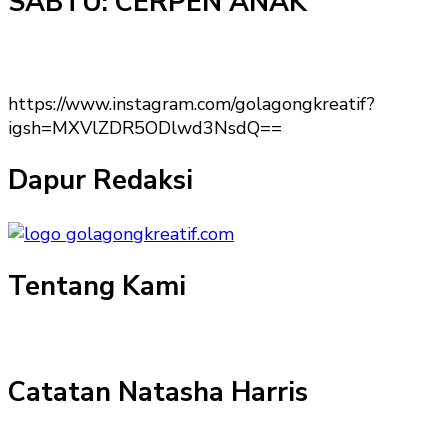
SABTU: CERPEN ANAK
https://www.instagram.com/golagongkreatif?
igsh=MXVlZDR5ODlwd3NsdQ==
Dapur Redaksi
Tentang Kami
Catatan Natasha Harris