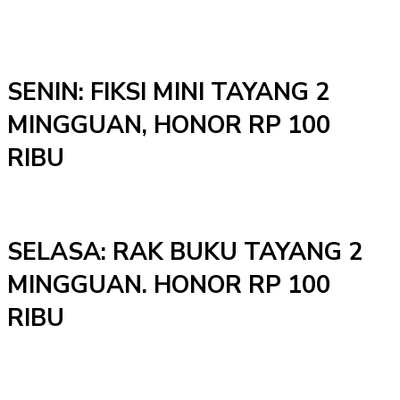
SENIN: FIKSI MINI TAYANG 2
MINGGUAN, HONOR RP 100
RIBU
SELASA: RAK BUKU TAYANG 2
MINGGUAN. HONOR RP 100
RIBU