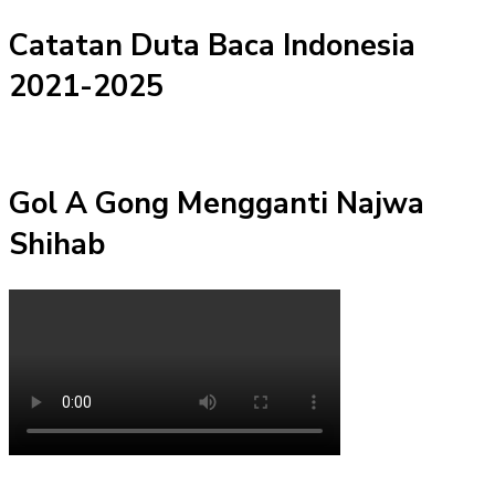
Catatan Duta Baca Indonesia
2021-2025
Gol A Gong Mengganti Najwa
Shihab