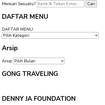
Mencari Sesuatu?
DAFTAR MENU
DAFTAR MENU
Arsip
Arsip
GONG TRAVELING
DENNY JA FOUNDATION