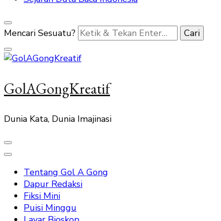
Mencari Sesuatu?
GolAGongKreatif
Dunia Kata, Dunia Imajinasi
Tentang Gol A Gong
Dapur Redaksi
Fiksi Mini
Puisi Minggu
Layar Bioskop