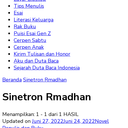
Tips Menulis
Esai
Literasi Keluarga
Rak Buku
Puisi Esai Gen Z
Cerpen Sabtu
Cerpen Anak
Kirim Tulisan dan Honor
Aku dan Duta Baca
Sejarah Duta Baca Indonesia
Beranda
Sinetron Rmadhan
Sinetron Rmadhan
Menampilkan: 1 - 1 dari 1 HASIL
Updated on
Juni 27, 2022
Juni 24, 2022
Novel