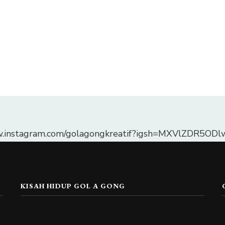
w.instagram.com/golagongkreatif?igsh=MXVlZDR5O
KISAH HIDUP GOL A GONG