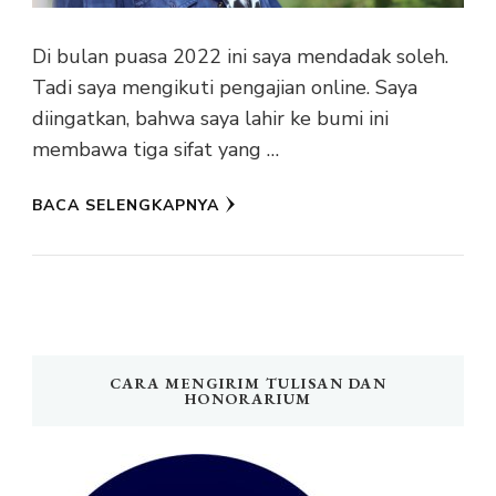
Di bulan puasa 2022 ini saya mendadak soleh.
Tadi saya mengikuti pengajian online. Saya
diingatkan, bahwa saya lahir ke bumi ini
membawa tiga sifat yang …
BACA SELENGKAPNYA
CARA MENGIRIM TULISAN DAN
HONORARIUM