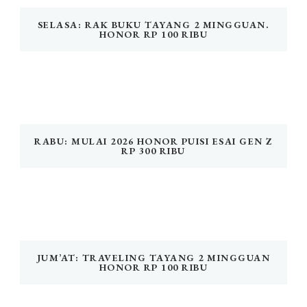
SELASA: RAK BUKU TAYANG 2 MINGGUAN.
HONOR RP 100 RIBU
RABU: MULAI 2026 HONOR PUISI ESAI GEN Z
RP 300 RIBU
JUM’AT: TRAVELING TAYANG 2 MINGGUAN
HONOR RP 100 RIBU