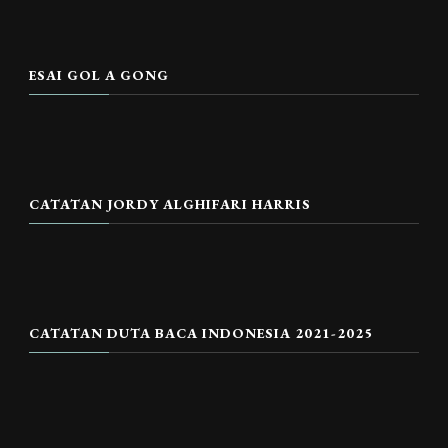
ESAI GOL A GONG
CATATAN JORDY ALGHIFARI HARRIS
CATATAN DUTA BACA INDONESIA 2021-2025