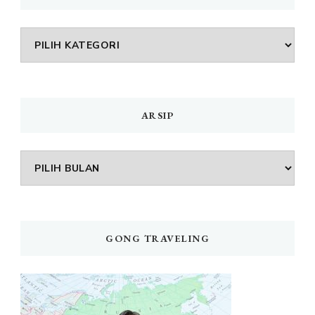
DAFTAR
MENU
ARSIP
Arsip
GONG TRAVELING