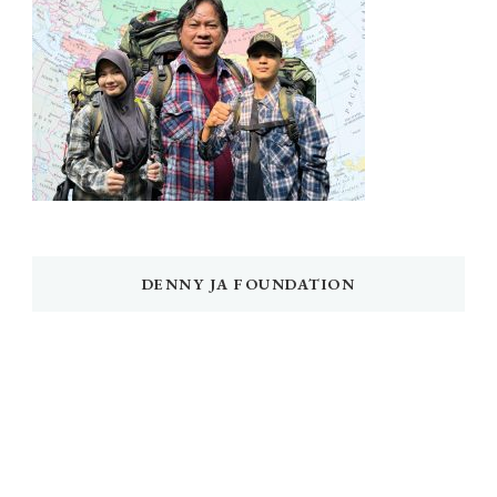
DENNY JA FOUNDATION