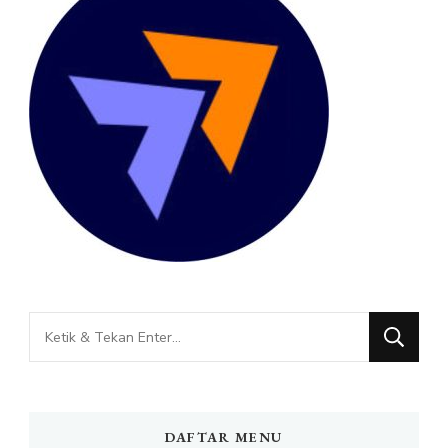
Mencari
Sesuatu?
DAFTAR MENU