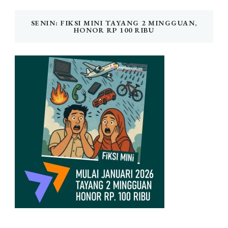
SENIN: FIKSI MINI TAYANG 2 MINGGUAN,
HONOR RP 100 RIBU