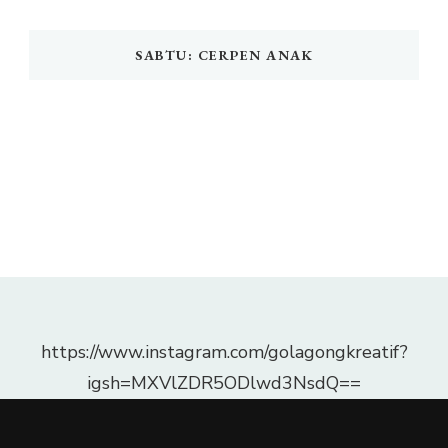
SABTU: CERPEN ANAK
https://www.instagram.com/golagongkreatif?
igsh=MXVlZDR5ODlwd3NsdQ==