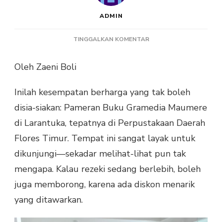
ADMIN
PADA
TINGGALKAN KOMENTAR
TBM
LAUTAN
Oleh Zaeni Boli
ILMU
MENGUNJUNGI
Inilah kesempatan berharga yang tak boleh
PAMERAN
BUKU
disia-siakan: Pameran Buku Gramedia Maumere
GRAMEDIA
di Larantuka, tepatnya di Perpustakaan Daerah
DI
PERPUSTAKAAN
Flores Timur. Tempat ini sangat layak untuk
DAERAH
dikunjungi—sekadar melihat-lihat pun tak
FLORES
TIMUR
mengapa. Kalau rezeki sedang berlebih, boleh
juga memborong, karena ada diskon menarik
yang ditawarkan.