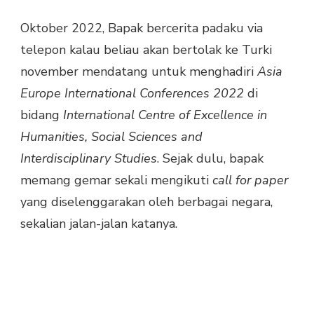
TRAVELING:
MAMPIR
Oktober 2022, Bapak bercerita padaku via
KE
telepon kalau beliau akan bertolak ke Turki
QATAR
DALAM
november mendatang untuk menghadiri
Asia
PERJALANAN
Europe International Conferences 2022
di
JAKARTA-
ISTANBUL
bidang
International Centre of Excellence in
Humanities, Social Sciences and
Interdisciplinary Studies
. Sejak dulu, bapak
memang gemar sekali mengikuti
call for paper
yang diselenggarakan oleh berbagai negara,
sekalian jalan-jalan katanya.