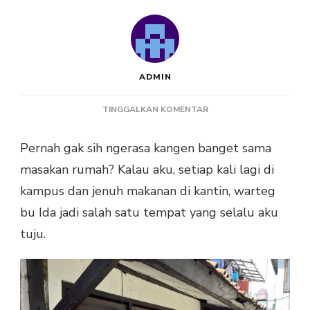
ADMIN
PADA
TINGGALKAN KOMENTAR
WARTEG
BU
Pernah gak sih ngerasa kangen banget sama
IDA
masakan rumah? Kalau aku, setiap kali lagi di
DI
LEDENG
kampus dan jenuh makanan di kantin, warteg
BANDUNG
bu Ida jadi salah satu tempat yang selalu aku
tuju.