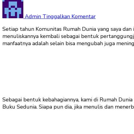
pada
World
Book
Admin
Tinggalkan Komentar
Day
Setiap tahun Komunitas Rumah Dunia yang saya dan i
Rumah
menuliskannya kembali sebagai bentuk pertanggung
Dunia
manfaatnya adalah selain bisa mengubah juga meningka
dari
Tahun
ke
Tahun
Sebagai bentuk kebahagiannya, kami di Rumah Dunia 
Buku Sedunia. Siapa pun dia, jika menulis dan mener