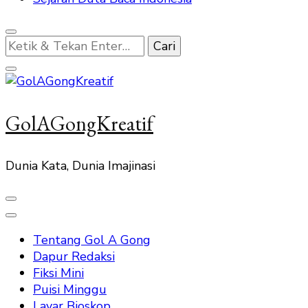
Mencari
Sesuatu?
GolAGongKreatif
Dunia Kata, Dunia Imajinasi
Tentang Gol A Gong
Dapur Redaksi
Fiksi Mini
Puisi Minggu
Layar Bioskop