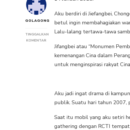
Aku berdiri di Jiefangbei, Chon
GOLAGONG
betul ingin membahagiakan war
Lalu-lalang tertawa-tawa sambil
TINGGALKAN
PADA
KOMENTAR
Jifangbei atau “Monumen Pemb
ANTARA
CHONGQING
kemenangan Cina dalam Perang 
DAN
untuk menginspirasi rakyat Cin
KAMPUNGKU
Aku jadi ingat drama di kampu
publik. Suatu hari tahun 2007, 
Saat itu mobil yang aku setiri 
gathering dengan RCTI tempatku