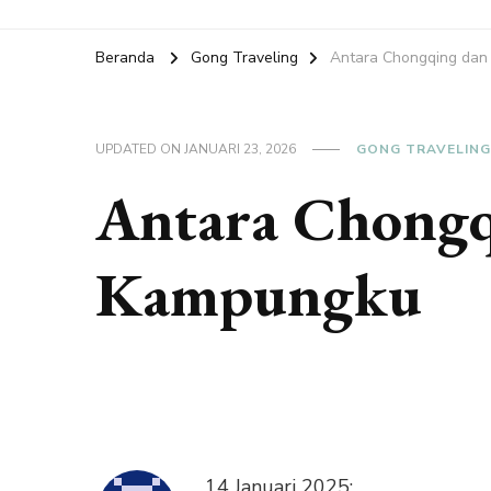
Beranda
Gong Traveling
Antara Chongqing da
UPDATED ON
JANUARI 23, 2026
GONG TRAVELING
Antara Chongq
Kampungku
14 Januari 2025: