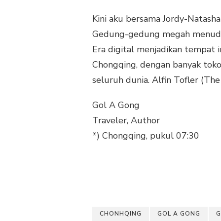
Kini aku bersama Jordy-Natasha 
Gedung-gedung megah menuding 
Era digital menjadikan tempat in
Chongqing, dengan banyak toko, 
seluruh dunia. Alfin Tofler (Th
Gol A Gong
Traveler, Author
*) Chongqing, pukul 07:30
CHONHQING
GOL A GONG
G