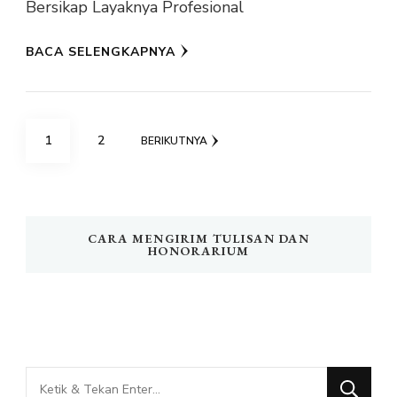
Bersikap Layaknya Profesional
BACA SELENGKAPNYA
Paginasi
HALAMAN
HALAMAN
1
2
BERIKUTNYA
pos
CARA MENGIRIM TULISAN DAN
HONORARIUM
Mencari