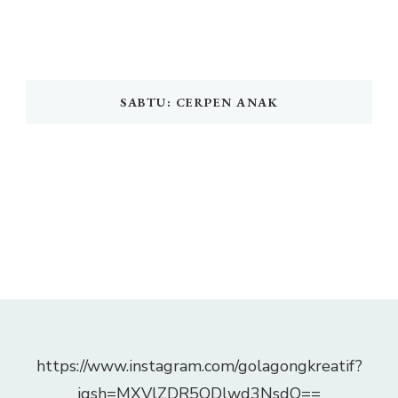
SABTU: CERPEN ANAK
https://www.instagram.com/golagongkreatif?
igsh=MXVlZDR5ODlwd3NsdQ==