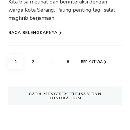
Kita bisa melihat dan berinteraksi dengan
warga Kota Serang. Paling penting lagi, salat
maghrib berjamaah
BACA SELENGKAPNYA
Paginasi
HALAMAN
HALAMAN
HALAMAN
1
2
…
8
BERIKUTNYA
pos
CARA MENGIRIM TULISAN DAN
HONORARIUM