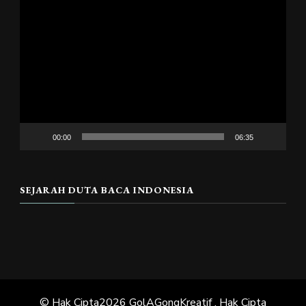
Pemutar
Video
00:00
06:35
SEJARAH DUTA BACA INDONESIA
© Hak Cipta2026
GolAGongKreatif
. Hak Cipta