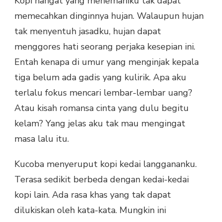
Kopi hangat yang menemaniku tak dapat
HILANGNYA
memecahkan dinginnya hujan. Walaupun hujan
GADIS
PENGANTAR
tak menyentuh jasadku, hujan dapat
KOPI
menggores hati seorang perjaka kesepian ini.
KARYA
BAGUS
Entah kenapa di umur yang menginjak kepala
SULISTIO
tiga belum ada gadis yang kulirik. Apa aku
terlalu fokus mencari lembar-lembar uang?
Atau kisah romansa cinta yang dulu begitu
kelam? Yang jelas aku tak mau mengingat
masa lalu itu.
Kucoba menyeruput kopi kedai langgananku.
Terasa sedikit berbeda dengan kedai-kedai
kopi lain. Ada rasa khas yang tak dapat
dilukiskan oleh kata-kata. Mungkin ini