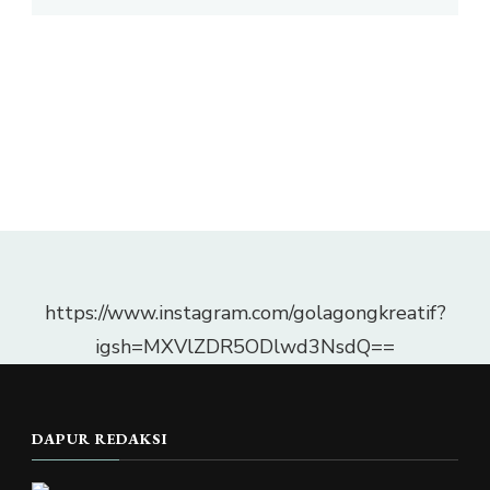
https://www.instagram.com/golagongkreatif?
igsh=MXVlZDR5ODlwd3NsdQ==
DAPUR REDAKSI