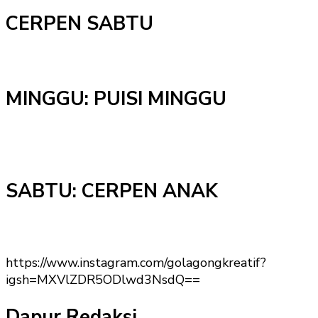
CERPEN SABTU
MINGGU: PUISI MINGGU
SABTU: CERPEN ANAK
https://www.instagram.com/golagongkreatif?
igsh=MXVlZDR5ODlwd3NsdQ==
Dapur Redaksi