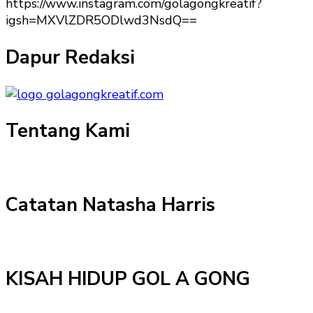
https://www.instagram.com/golagongkreatif?
igsh=MXVlZDR5ODlwd3NsdQ==
Dapur Redaksi
Tentang Kami
Catatan Natasha Harris
KISAH HIDUP GOL A GONG