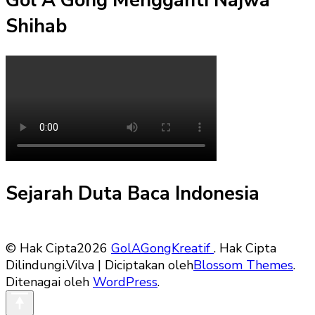
Gol A Gong Mengganti Najwa
Shihab
Sejarah Duta Baca Indonesia
© Hak Cipta2026
GolAGongKreatif
. Hak Cipta
Dilindungi.
Vilva | Diciptakan oleh
Blossom Themes
.
Ditenagai oleh
WordPress
.