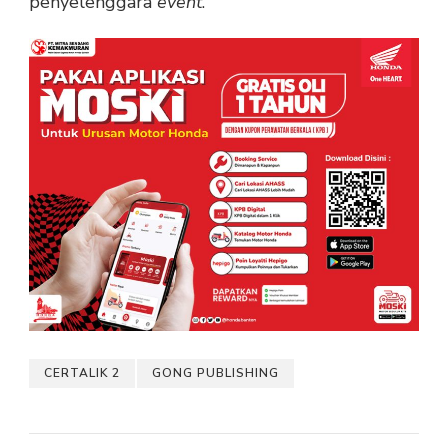
penyelenggara
event
.
CERTALIK 2
GONG PUBLISHING