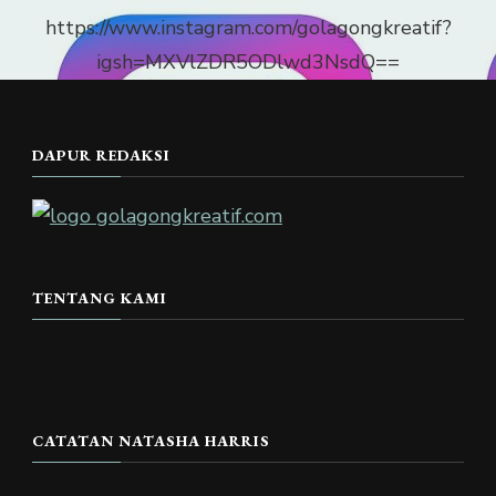
https://www.instagram.com/golagongkreatif?
igsh=MXVlZDR5ODlwd3NsdQ==
DAPUR REDAKSI
TENTANG KAMI
CATATAN NATASHA HARRIS