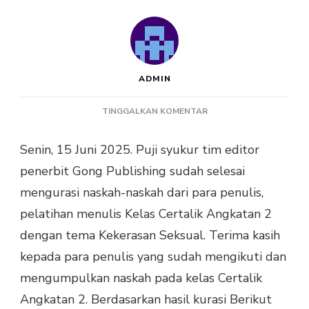
ADMIN
PADA
TINGGALKAN KOMENTAR
PENGUMUMAN
LOLOS
Senin, 15 Juni 2025. Puji syukur tim editor
KURASI
penerbit Gong Publishing sudah selesai
CERTALIK
#2
mengurasi naskah-naskah dari para penulis,
GONG
pelatihan menulis Kelas Certalik Angkatan 2
PUBLISHING
dengan tema Kekerasan Seksual. Terima kasih
kepada para penulis yang sudah mengikuti dan
mengumpulkan naskah pada kelas Certalik
Angkatan 2. Berdasarkan hasil kurasi Berikut