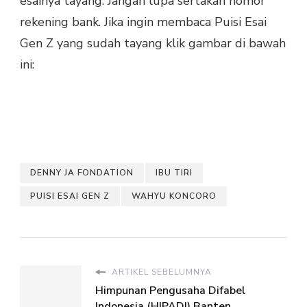
esainya tayang. Jangan lupa sertakan nomor
rekening bank. Jika ingin membaca Puisi Esai
Gen Z yang sudah tayang klik gambar di bawah
ini:
DENNY JA FONDATION
IBU TIRI
PUISI ESAI GEN Z
WAHYU KONCORO
ARTIKEL SEBELUMNYA
Himpunan Pengusaha Difabel
Indonesia (HIPADI) Banten