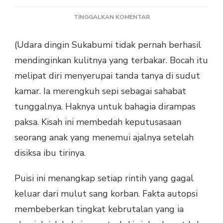
PADA
TINGGALKAN KOMENTAR
PUISI
ESAI
(Udara dingin Sukabumi tidak pernah berhasil
GEN
mendinginkan kulitnya yang terbakar. Bocah itu
Z:
SURGA
melipat diri menyerupai tanda tanya di sudut
GELAP
kamar. Ia merengkuh sepi sebagai sahabat
DI
TELAPAK
tunggalnya. Haknya untuk bahagia dirampas
TAK
paksa. Kisah ini membedah keputusasaan
SEDARAH
KARYA
seorang anak yang menemui ajalnya setelah
WAHYU
disiksa ibu tirinya.
KUNCORO
Puisi ini menangkap setiap rintih yang gagal
keluar dari mulut sang korban. Fakta autopsi
membeberkan tingkat kebrutalan yang ia