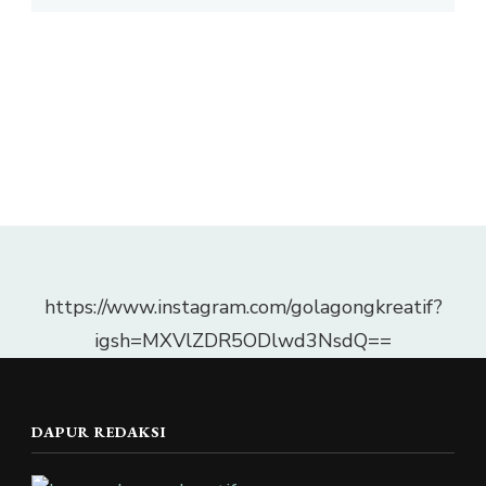
https://www.instagram.com/golagongkreatif?
igsh=MXVlZDR5ODlwd3NsdQ==
DAPUR REDAKSI