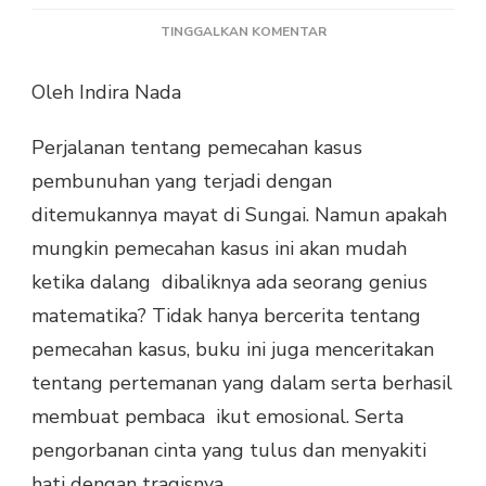
PADA
TINGGALKAN KOMENTAR
RAK
BUKU:
Oleh Indira Nada
MISTERI
DAN
Perjalanan tentang pemecahan kasus
EMOSI
DALAM
pembunuhan yang terjadi dengan
THE
ditemukannya mayat di Sungai. Namun apakah
DEVOTION
OF
mungkin pemecahan kasus ini akan mudah
SUSPECT
ketika dalang dibaliknya ada seorang genius
X
KARYA
matematika? Tidak hanya bercerita tentang
KEIGO
pemecahan kasus, buku ini juga menceritakan
HIGASHINO
tentang pertemanan yang dalam serta berhasil
membuat pembaca ikut emosional. Serta
pengorbanan cinta yang tulus dan menyakiti
hati dengan tragisnya.