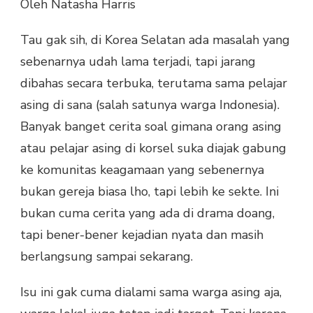
Oleh Natasha Harris
DRAKOR
YANG
Tau gak sih, di Korea Selatan ada masalah yang
ANGKAT
SISI
sebenarnya udah lama terjadi, tapi jarang
GELAP
dibahas secara terbuka, terutama sama pelajar
SEKTE
DI
asing di sana (salah satunya warga Indonesia).
KOREA
Banyak banget cerita soal gimana orang asing
SELATAN
atau pelajar asing di korsel suka diajak gabung
ke komunitas keagamaan yang sebenernya
bukan gereja biasa lho, tapi lebih ke sekte. Ini
bukan cuma cerita yang ada di drama doang,
tapi bener-bener kejadian nyata dan masih
berlangsung sampai sekarang.
Isu ini gak cuma dialami sama warga asing aja,